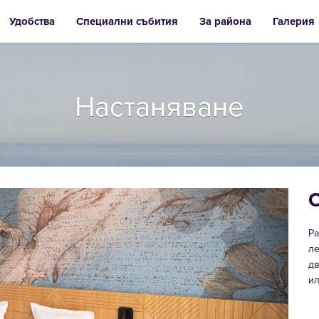
Удобства
Специални събития
За района
Галерия
Настаняване
Ра
ле
дв
ил