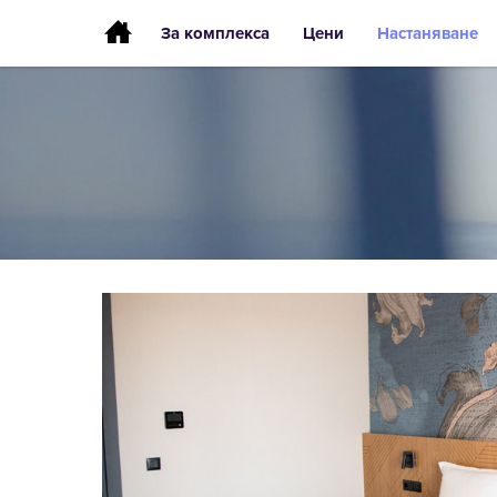
За комплекса
Цени
Настаняване