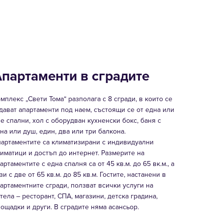
партаменти в сградите
мплекс „Свети Тома“ разполага с 8 сгради, в които се
дават апартаменти под наем, състоящи се от една или
е спални, хол с оборудван кухненски бокс, баня с
на или душ, един, два или три балкона.
артаментите са климатизирани с индивидуални
иматици и достъп до интернет. Размерите на
артаментите с една спалня са от 45 кв.м. до 65 вк.м., а
зи с две от 65 кв.м. до 85 кв.м. Гостите, настанени в
артаментните сгради, ползват всички услуги на
тела – ресторант, СПА, магазини, детска градина,
ощадки и други. В сградите няма асансьор.