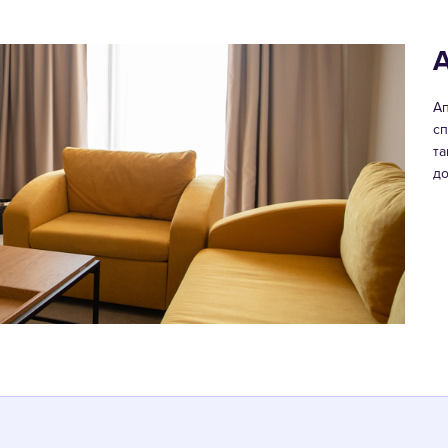
А
Ап
сп
та
до