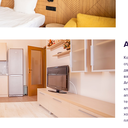
А
Ко
от
дв
ва
Ап
кл
ап
те
ап
хо
пл