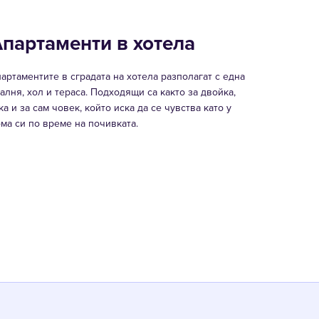
партаменти в хотела
артаментите в сградата на хотела разполагат с една
алня, хол и тераса. Подходящи са както за двойка,
ка и за сам човек, който иска да се чувства като у
ма си по време на почивката.